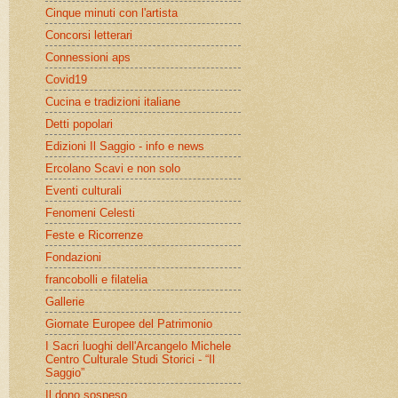
Cinque minuti con l'artista
Concorsi letterari
Connessioni aps
Covid19
Cucina e tradizioni italiane
Detti popolari
Edizioni Il Saggio - info e news
Ercolano Scavi e non solo
Eventi culturali
Fenomeni Celesti
Feste e Ricorrenze
Fondazioni
francobolli e filatelia
Gallerie
Giornate Europee del Patrimonio
I Sacri luoghi dell'Arcangelo Michele
Centro Culturale Studi Storici - “Il
Saggio”
Il dono sospeso