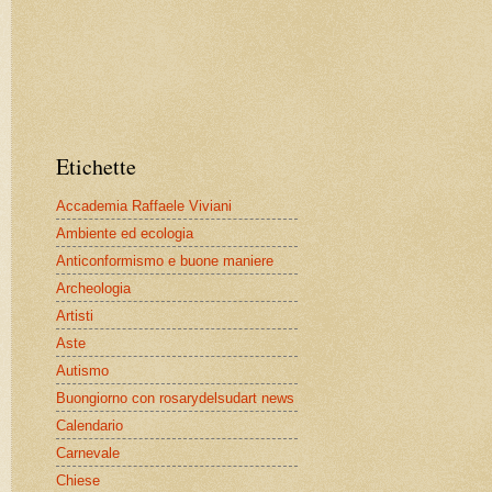
Etichette
Accademia Raffaele Viviani
Ambiente ed ecologia
Anticonformismo e buone maniere
Archeologia
Artisti
Aste
Autismo
Buongiorno con rosarydelsudart news
Calendario
Carnevale
Chiese