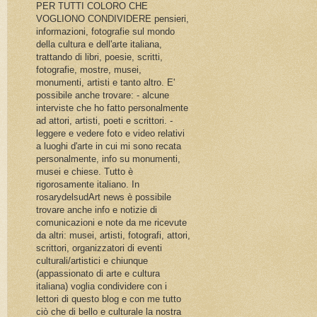
PER TUTTI COLORO CHE
VOGLIONO CONDIVIDERE pensieri,
informazioni, fotografie sul mondo
della cultura e dell'arte italiana,
trattando di libri, poesie, scritti,
fotografie, mostre, musei,
monumenti, artisti e tanto altro. E'
possibile anche trovare: - alcune
interviste che ho fatto personalmente
ad attori, artisti, poeti e scrittori. -
leggere e vedere foto e video relativi
a luoghi d'arte in cui mi sono recata
personalmente, info su monumenti,
musei e chiese. Tutto è
rigorosamente italiano. In
rosarydelsudArt news è possibile
trovare anche info e notizie di
comunicazioni e note da me ricevute
da altri: musei, artisti, fotografi, attori,
scrittori, organizzatori di eventi
culturali/artistici e chiunque
(appassionato di arte e cultura
italiana) voglia condividere con i
lettori di questo blog e con me tutto
ciò che di bello e culturale la nostra