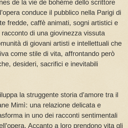
es de la vie de bohème dello scrittore
’opera conduce il pubblico nella Parigi di
te fredde, caffè animati, sogni artistici e
il racconto di una giovinezza vissuta
nità di giovani artisti e intellettuali che
tiva come stile di vita, affrontando però
e, desideri, sacrifici e inevitabili
iluppa la struggente storia d’amore tra il
ane Mimì: una relazione delicata e
asforma in uno dei racconti sentimentali
dell’opera. Accanto a loro prendono vita gli