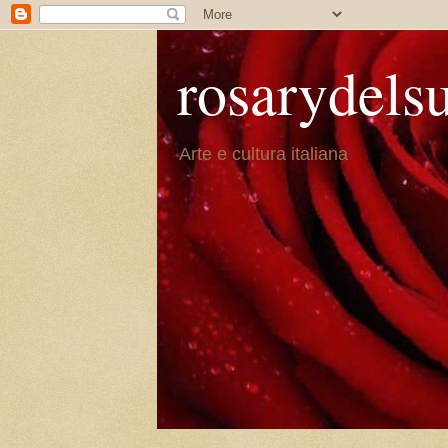
rosarydels
Arte e cultura italiana