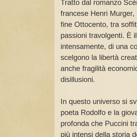
Tratto dal romanzo Scèn
francese Henri Murger, l
fine Ottocento, tra soffit
passioni travolgenti. È 
intensamente, di una comu
scelgono la libertà crea
anche fragilità economich
disillusioni.
In questo universo si sv
poeta Rodolfo e la giov
profonda che Puccini tr
più intensi della storia 