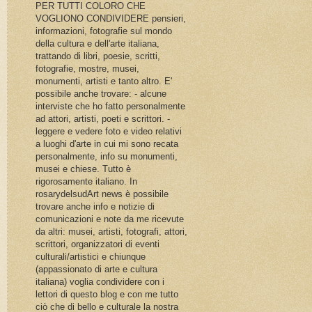
PER TUTTI COLORO CHE
VOGLIONO CONDIVIDERE pensieri,
informazioni, fotografie sul mondo
della cultura e dell'arte italiana,
trattando di libri, poesie, scritti,
fotografie, mostre, musei,
monumenti, artisti e tanto altro. E'
possibile anche trovare: - alcune
interviste che ho fatto personalmente
ad attori, artisti, poeti e scrittori. -
leggere e vedere foto e video relativi
a luoghi d'arte in cui mi sono recata
personalmente, info su monumenti,
musei e chiese. Tutto è
rigorosamente italiano. In
rosarydelsudArt news è possibile
trovare anche info e notizie di
comunicazioni e note da me ricevute
da altri: musei, artisti, fotografi, attori,
scrittori, organizzatori di eventi
culturali/artistici e chiunque
(appassionato di arte e cultura
italiana) voglia condividere con i
lettori di questo blog e con me tutto
ciò che di bello e culturale la nostra