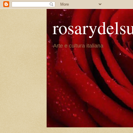
rosarydels
Arte e cultura italiana