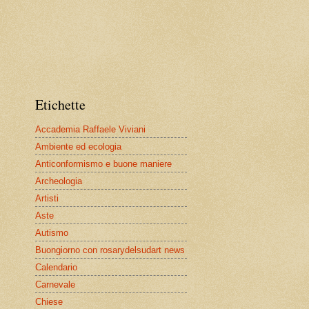
Etichette
Accademia Raffaele Viviani
Ambiente ed ecologia
Anticonformismo e buone maniere
Archeologia
Artisti
Aste
Autismo
Buongiorno con rosarydelsudart news
Calendario
Carnevale
Chiese