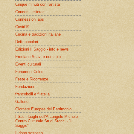
Cinque minuti con l'artista
Concorsi letterari
Connessioni aps
Covid19
Cucina e tradizioni italiane
Detti popolari
Edizioni Il Saggio - info e news
Ercolano Scavi e non solo
Eventi culturali
Fenomeni Celesti
Feste e Ricorrenze
Fondazioni
francobolli e filatelia
Gallerie
Giornate Europee del Patrimonio
I Sacri luoghi dell'Arcangelo Michele
Centro Culturale Studi Storici - “Il
Saggio”
Il dono sospeso