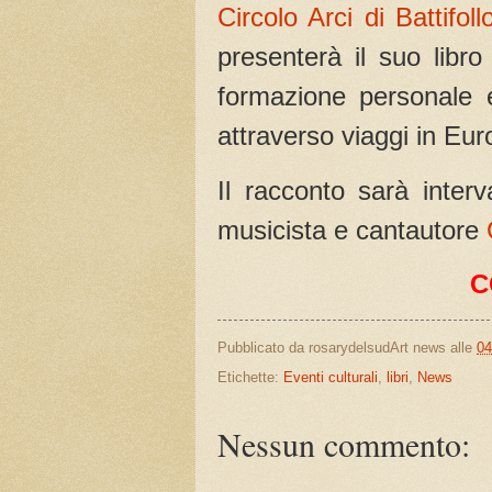
Circolo Arci di Battifoll
presenterà il suo libro
formazione personale e
attraverso viaggi in Eur
Il racconto sarà inter
musicista e cantautore
C
Pubblicato da
rosarydelsudArt news
alle
04
Etichette:
Eventi culturali
,
libri
,
News
Nessun commento: