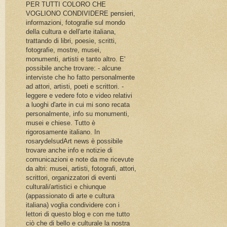
PER TUTTI COLORO CHE
VOGLIONO CONDIVIDERE pensieri,
informazioni, fotografie sul mondo
della cultura e dell'arte italiana,
trattando di libri, poesie, scritti,
fotografie, mostre, musei,
monumenti, artisti e tanto altro. E'
possibile anche trovare: - alcune
interviste che ho fatto personalmente
ad attori, artisti, poeti e scrittori. -
leggere e vedere foto e video relativi
a luoghi d'arte in cui mi sono recata
personalmente, info su monumenti,
musei e chiese. Tutto è
rigorosamente italiano. In
rosarydelsudArt news è possibile
trovare anche info e notizie di
comunicazioni e note da me ricevute
da altri: musei, artisti, fotografi, attori,
scrittori, organizzatori di eventi
culturali/artistici e chiunque
(appassionato di arte e cultura
italiana) voglia condividere con i
lettori di questo blog e con me tutto
ciò che di bello e culturale la nostra