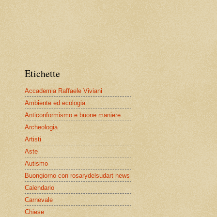
Etichette
Accademia Raffaele Viviani
Ambiente ed ecologia
Anticonformismo e buone maniere
Archeologia
Artisti
Aste
Autismo
Buongiorno con rosarydelsudart news
Calendario
Carnevale
Chiese