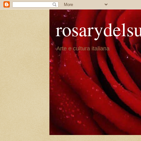
rosarydels
Arte e cultura italiana