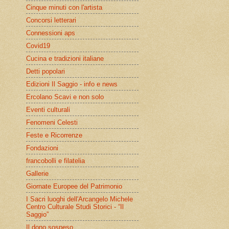
Cinque minuti con l'artista
Concorsi letterari
Connessioni aps
Covid19
Cucina e tradizioni italiane
Detti popolari
Edizioni Il Saggio - info e news
Ercolano Scavi e non solo
Eventi culturali
Fenomeni Celesti
Feste e Ricorrenze
Fondazioni
francobolli e filatelia
Gallerie
Giornate Europee del Patrimonio
I Sacri luoghi dell'Arcangelo Michele
Centro Culturale Studi Storici - “Il
Saggio”
Il dono sospeso