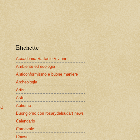
Etichette
Accademia Raffaele Viviani
Ambiente ed ecologia
Anticonformismo e buone maniere
Archeologia
Artisti
Aste
Autismo
io
Buongiorno con rosarydelsudart news
Calendario
Carnevale
Chiese