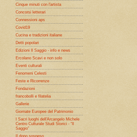
Cinque minuti con l'artista
Concorsi letterari
Connessioni aps
Covid19
Cucina e tradizioni italiane
Detti popolari
Edizioni Il Saggio - info e news
Ercolano Scavi e non solo
Eventi culturali
Fenomeni Celesti
Feste e Ricorrenze
Fondazioni
francobolli e filatelia
Gallerie
Giornate Europee del Patrimonio
I Sacri luoghi dell'Arcangelo Michele
Centro Culturale Studi Storici - “Il
Saggio”
Il dono sospeso