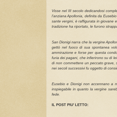
Visse nel III secolo dedicandosi comple
l'anziana Apollonia, definita da Eusebi
sante vergini, è raffigurata in giovane 
tradizione ha riportato, le furono strapp
San Dionigi narra che la vergine Apollo
gettò nel fuoco di sua spontanea volo
ammirazione e forse per questa condot
furia dei pagani, che infierirono su di le
di non commettere un peccato grave, su
nei secoli successivi fu oggetto di consi
Eusebio e Dionigi non accennano a nes
inspiegabile in quanto la vergine sar
fede.
IL POST PIU' LETTO: