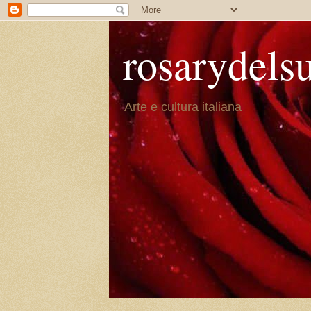
rosarydels
Arte e cultura italiana