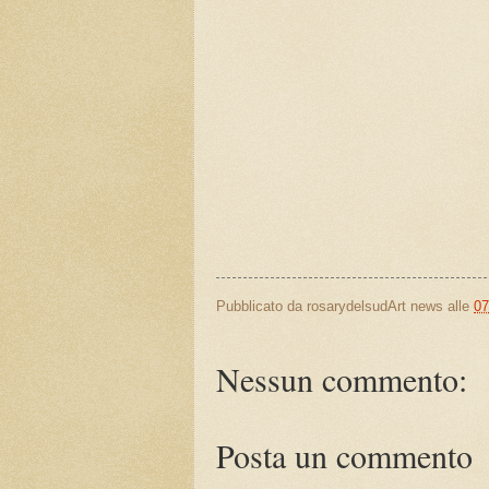
Pubblicato da
rosarydelsudArt news
alle
07
Nessun commento:
Posta un commento