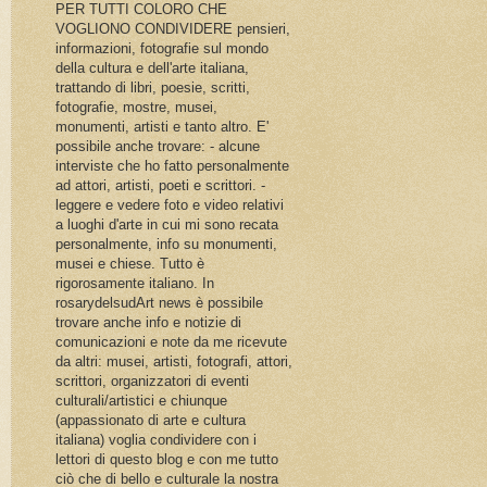
PER TUTTI COLORO CHE
VOGLIONO CONDIVIDERE pensieri,
informazioni, fotografie sul mondo
della cultura e dell'arte italiana,
trattando di libri, poesie, scritti,
fotografie, mostre, musei,
monumenti, artisti e tanto altro. E'
possibile anche trovare: - alcune
interviste che ho fatto personalmente
ad attori, artisti, poeti e scrittori. -
leggere e vedere foto e video relativi
a luoghi d'arte in cui mi sono recata
personalmente, info su monumenti,
musei e chiese. Tutto è
rigorosamente italiano. In
rosarydelsudArt news è possibile
trovare anche info e notizie di
comunicazioni e note da me ricevute
da altri: musei, artisti, fotografi, attori,
scrittori, organizzatori di eventi
culturali/artistici e chiunque
(appassionato di arte e cultura
italiana) voglia condividere con i
lettori di questo blog e con me tutto
ciò che di bello e culturale la nostra