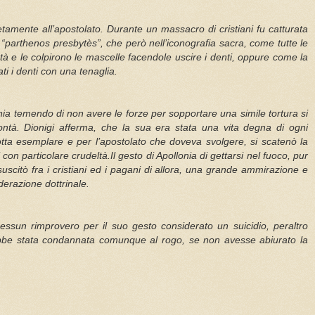
tamente all’apostolato. Durante un massacro di cristiani fu catturata
o “parthenos presbytès”, che però nell’iconografia sacra, come tutte le
età e le colpirono le mascelle facendole uscire i denti, oppure come la
ati i denti con una tenaglia.
nia temendo di non avere le forze per sopportare una simile tortura si
ntà. Dionigi afferma, che la sua era stata una vita degna di ogni
ta esemplare e per l’apostolato che doveva svolgere, si scatenò la
i con particolare crudeltà.Il gesto di Apollonia di gettarsi nel fuoco, pur
scitò fra i cristiani ed i pagani di allora, una grande ammirazione e
derazione dottrinale.
sun rimprovero per il suo gesto considerato un suicidio, peraltro
ebbe stata condannata comunque al rogo, se non avesse abiurato la