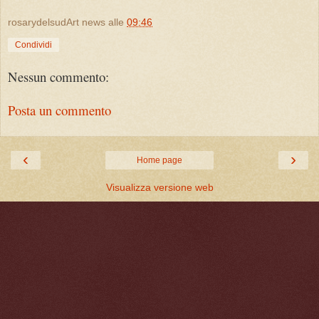
rosarydelsudArt news
alle
09:46
Condividi
Nessun commento:
Posta un commento
‹
›
Home page
Visualizza versione web