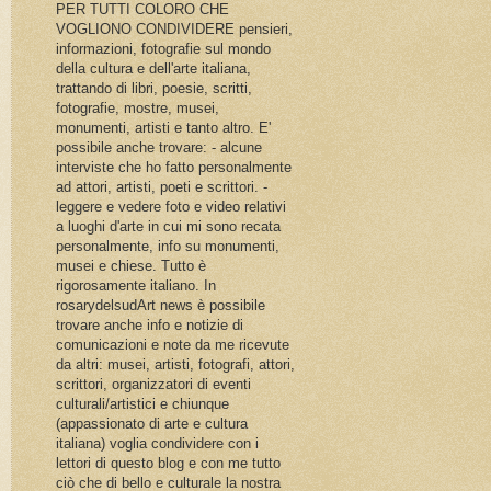
PER TUTTI COLORO CHE
VOGLIONO CONDIVIDERE pensieri,
informazioni, fotografie sul mondo
della cultura e dell'arte italiana,
trattando di libri, poesie, scritti,
fotografie, mostre, musei,
monumenti, artisti e tanto altro. E'
possibile anche trovare: - alcune
interviste che ho fatto personalmente
ad attori, artisti, poeti e scrittori. -
leggere e vedere foto e video relativi
a luoghi d'arte in cui mi sono recata
personalmente, info su monumenti,
musei e chiese. Tutto è
rigorosamente italiano. In
rosarydelsudArt news è possibile
trovare anche info e notizie di
comunicazioni e note da me ricevute
da altri: musei, artisti, fotografi, attori,
scrittori, organizzatori di eventi
culturali/artistici e chiunque
(appassionato di arte e cultura
italiana) voglia condividere con i
lettori di questo blog e con me tutto
ciò che di bello e culturale la nostra