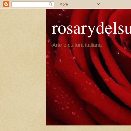
rosarydels
Arte e cultura italiana