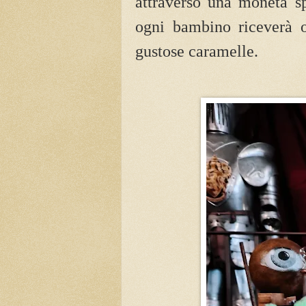
attraverso una moneta sp
ogni bambino riceverà o
gustose caramelle.