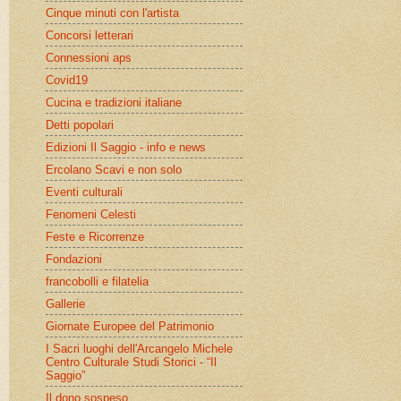
Cinque minuti con l'artista
Concorsi letterari
Connessioni aps
Covid19
Cucina e tradizioni italiane
Detti popolari
Edizioni Il Saggio - info e news
Ercolano Scavi e non solo
Eventi culturali
Fenomeni Celesti
Feste e Ricorrenze
Fondazioni
francobolli e filatelia
Gallerie
Giornate Europee del Patrimonio
I Sacri luoghi dell'Arcangelo Michele
Centro Culturale Studi Storici - “Il
Saggio”
Il dono sospeso