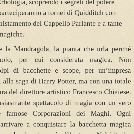
Erbologia, scoprendo i segreti del potere
parteciperanno a tornei di Quidditch con
smistamento del Cappello Parlante e a tante
 magiche.
te la Mandragola, la pianta che urla perché
uolo, per cui considerata magica. Non
lpi di bacchette e scope, per un’impresa
a alla saga di Harry Potter, ma con una totale
cura del direttore artistico Francesco Chiaiese.
tusiasmante spettacolo di magia con un vero
e famose Corporazioni dei Maghi. Ogni
 arrivare a conquistare la bacchetta magica