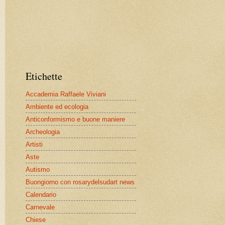
Etichette
Accademia Raffaele Viviani
Ambiente ed ecologia
Anticonformismo e buone maniere
Archeologia
Artisti
Aste
Autismo
Buongiorno con rosarydelsudart news
Calendario
Carnevale
Chiese