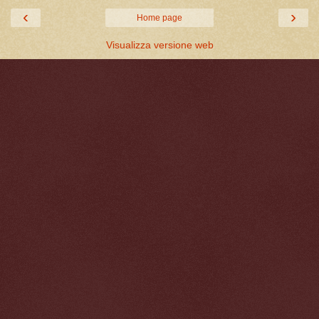
‹
›
Home page
Visualizza versione web