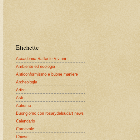
Etichette
Accademia Raffaele Viviani
Ambiente ed ecologia
Anticonformismo e buone maniere
Archeologia
Artisti
Aste
Autismo
Buongiorno con rosarydelsudart news
Calendario
Carnevale
Chiese