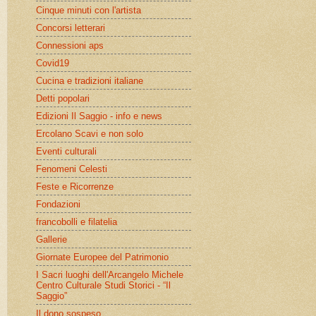
Cinque minuti con l'artista
Concorsi letterari
Connessioni aps
Covid19
Cucina e tradizioni italiane
Detti popolari
Edizioni Il Saggio - info e news
Ercolano Scavi e non solo
Eventi culturali
Fenomeni Celesti
Feste e Ricorrenze
Fondazioni
francobolli e filatelia
Gallerie
Giornate Europee del Patrimonio
I Sacri luoghi dell'Arcangelo Michele
Centro Culturale Studi Storici - “Il
Saggio”
Il dono sospeso