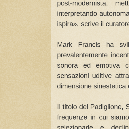
post-modernista, met
interpretando autonomame
ispira», scrive il curat
Mark Francis ha svi
prevalentemente incentr
sonora ed emotiva c
sensazioni uditive attr
dimensione sinestetica e
Il titolo del Padiglione,
frequenze in cui siamo 
selezionarle e decli