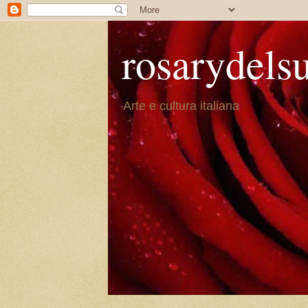
rosarydels
Arte e cultura italiana