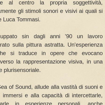
te al centro la propria soggettività,
nte gli stimoli sonori e visivi ai quali si
ore Luca Tommasi.
luppato sin dagli anni '90 un lavoro
ato sulla pittura astratta. Un'esperienza
he si traduce in opere che evocano
averso la rappresentazione visiva, in una
 plurisensoriale.
 Sea of Sound, allude alla vastità di suoni e
immersi e alla capacità di intercettarle,
narle in esperienze personali, anche