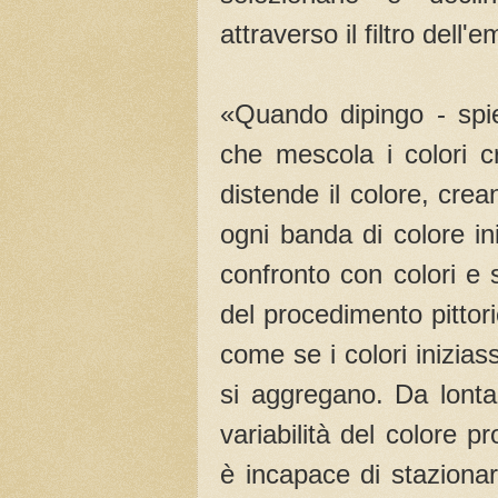
attraverso il filtro dell'e
«Quando dipingo - spie
che mescola i colori c
distende il colore, cre
ogni banda di colore in
confronto con colori e s
del procedimento pittor
come se i colori inizia
si aggregano. Da lontan
variabilità del colore p
è incapace di staziona