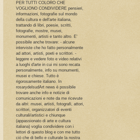
PER TUTTI COLORO CHE
VOGLIONO CONDIVIDERE pensieri,
informazioni, fotografie sul mondo
della cultura e dell'arte italiana,
trattando di libri, poesie, scritti,
fotografie, mostre, musei,
monumenti, artisti e tanto altro. E'
possibile anche trovare: - alcune
interviste che ho fatto personalmente
ad attori, artisti, poeti e scrittori. -
leggere e vedere foto e video relativi
a luoghi d'arte in cui mi sono recata
personalmente, info su monumenti,
musei e chiese. Tutto è
rigorosamente italiano. In
rosarydelsudArt news è possibile
trovare anche info e notizie di
comunicazioni e note da me ricevute
da altri: musei, artisti, fotografi, attori,
scrittori, organizzatori di eventi
culturali/artistici e chiunque
(appassionato di arte e cultura
italiana) voglia condividere con i
lettori di questo blog e con me tutto
ciò che di bello e culturale la nostra