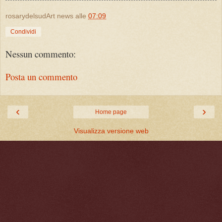
rosarydelsudArt news
alle
07:09
Condividi
Nessun commento:
Posta un commento
‹
›
Home page
Visualizza versione web